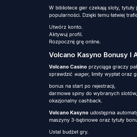
W bibliotece gier czekają sloty, tytu
popularności. Dzięki temu łatwiej tra
Utwórz konto.
Aktywuj profil.
Rozpocznij grę online.
Volcano Kasyno Bonusy I 
Volcano Casino
przyciąga graczy pa
sprawdzić
wager
, limity wypłat oraz g
bonus na start po rejestracji,
darmowe spiny do wybranych slotów
okazjonalny cashback.
Volcano Kasyno
udostępnia automaty
maszyny 3-bębnowe oraz tytuły bonu
Ustal budżet gry.