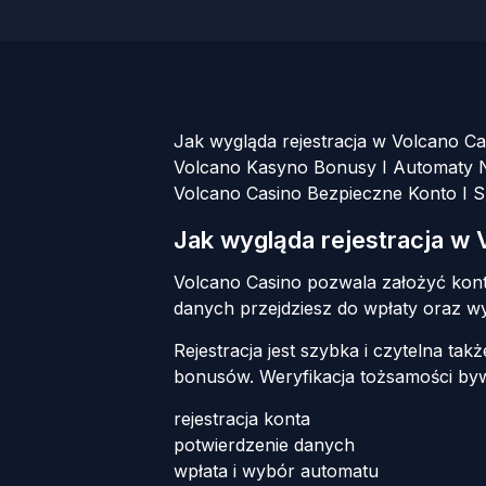
Jak wygląda rejestracja w Volcano Cas
Volcano Kasyno Bonusy I Automaty N
Volcano Casino Bezpieczne Konto I S
Jak wygląda rejestracja w V
Volcano Casino pozwala założyć konto
danych przejdziesz do wpłaty oraz wy
Rejestracja jest szybka i czytelna takż
bonusów. Weryfikacja tożsamości by
rejestracja konta
potwierdzenie danych
wpłata i wybór automatu