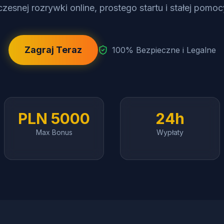
esnej rozrywki online, prostego startu i stałej pomocy
Zagraj Teraz
100% Bezpieczne i Legalne
PLN 5000
24h
Max Bonus
Wypłaty