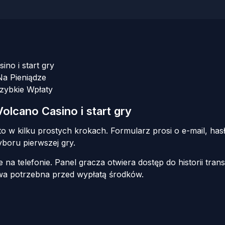
ino i start gry
a Pieniądze
zybkie Wpłaty
olcano Casino i start gry
 w kilku prostych krokach. Formularz prosi o e-mail, hasł
boru pierwszej gry.
e na telefonie. Panel gracza otwiera dostęp do historii transa
wa potrzebna przed wypłatą środków.