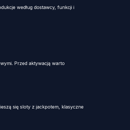
odukcje według dostawcy, funkcji i
wymi. Przed aktywacją warto
szą się sloty z jackpotem, klasyczne