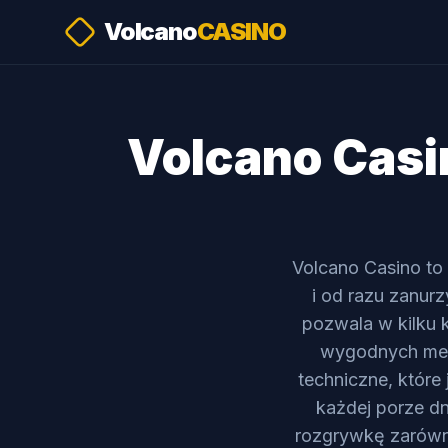
Volcano
CASINO
Volcano Casin
Volcano Casino to 
i od razu zanurz
pozwala w kilku k
wygodnych met
techniczne, które
każdej porze dn
rozgrywkę zarówno