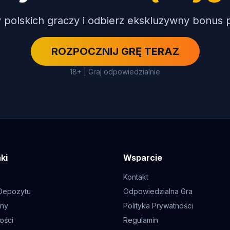
 polskich graczy i odbierz ekskluzywny bonus p
ROZPOCZNIJ GRĘ TERAZ
18+ | Graj odpowiedzialnie
ki
Wsparcie
n
Kontakt
Depozytu
Odpowiedzialna Gra
ny
Polityka Prywatności
ości
Regulamin