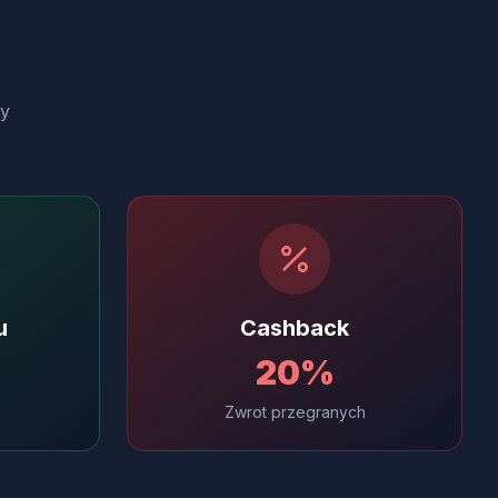
zy
u
Cashback
20%
Zwrot przegranych